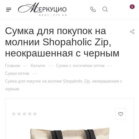
0
Сумка для покупок на
молнии Shopaholic Zip,
неокрашенная с черным
—
—
—
Главная
Каталог
Сумки с логотипом оптом
—
Сумки оптом
Сумка для покупок на молнии Shopaholic Zip, неокрашенная с
черным