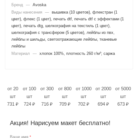
Бренд
—
Avoska
Виды нанесения
—
вышивка (10 цветов), флекстран (1
цвет), флекс (1 цвет), печать dtf, печать dtf с эффектами (1
цвет), печать dtg, шелкография на текстиль (1 цвет),
шелкография с трансфером (5 цветов), лейблы из пвх,
лейблы и шильды, светоотражающие лейблы, тканевые
лейблы
Материал
—
хлопок 100%, плотность 260 г/м²; саржа
от 20
от 100
от 300
от 800
от 1000
от 2000
от 5000
шт
шт
шт
шт
шт
шт
шт
731 ₽
724 ₽
716 ₽
709 ₽
702 ₽
694 ₽
673 ₽
Акция! Нарисуем макет бесплатно!
Ваше имя
*