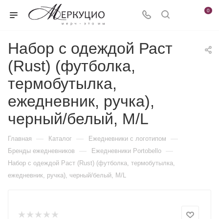
0
Набор с одеждой Раст
(Rust) (футболка,
термобутылка,
ежедневник, ручка),
черный/белый, M/L
—
—
—
Главная
Каталог
Ежедневники c логотипом
—
—
Бренды ежедневников
Ежедневники Portobello
Набор с одеждой Раст (Rust) (футболка, термобутылка,
ежедневник, ручка), черный/белый, M/L