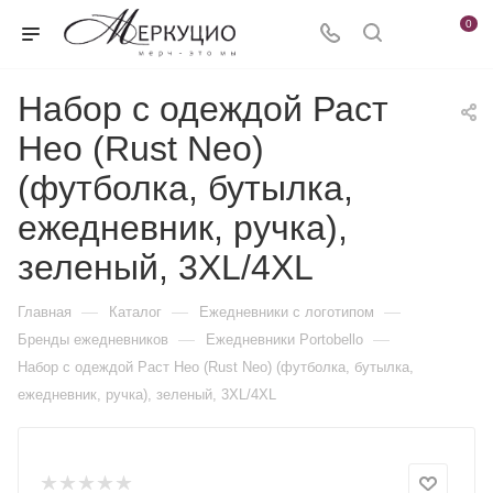
0
Набор с одеждой Раст
Нео (Rust Neo)
(футболка, бутылка,
ежедневник, ручка),
зеленый, 3XL/4XL
—
—
—
Главная
Каталог
Ежедневники c логотипом
—
—
Бренды ежедневников
Ежедневники Portobello
Набор с одеждой Раст Нео (Rust Neo) (футболка, бутылка,
ежедневник, ручка), зеленый, 3XL/4XL