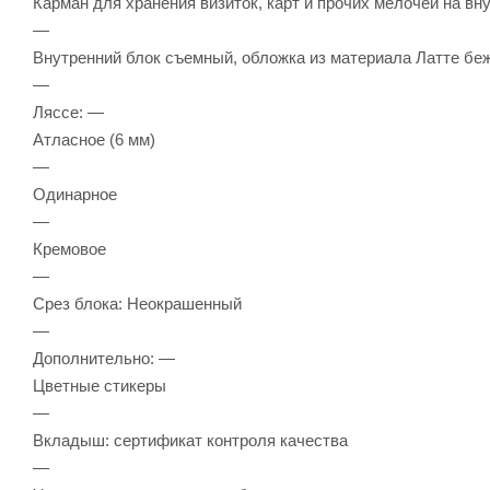
Карман для хранения визиток, карт и прочих мелочей на вн
—
Внутренний блок съемный, обложка из материала Латте бе
—
Ляссе: —
Атласное (6 мм)
—
Одинарное
—
Кремовое
—
Срез блока: Неокрашенный
—
Дополнительно: —
Цветные стикеры
—
Вкладыш: сертификат контроля качества
—