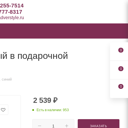
 255-7514
777-8317
verstyle.ru
0
ый в подарочной
0
, синий
0
2 539
₽
Есть в наличии: 953
ЗАКАЗАТЬ