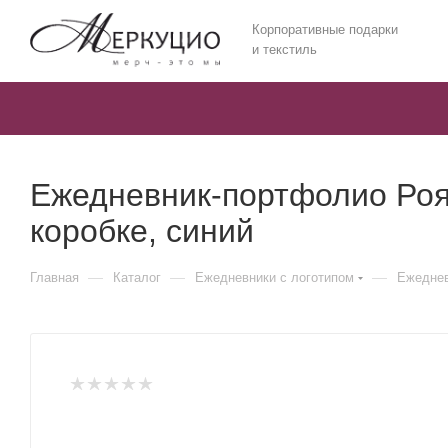
Корпоративные подарки
и текстиль
Ежедневник-портфолио Роя
коробке, синий
—
—
—
Главная
Каталог
Ежедневники c логотипом
Ежеднев