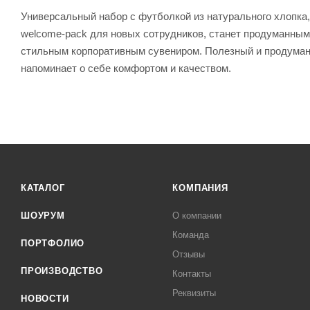
Универсальный набор с футболкой из натурального хлопка,
welcome-pack для новых сотрудников, станет продуманным
стильным корпоративным сувениром. Полезный и продуманн
напоминает о себе комфортом и качеством.
КАТАЛОГ
КОМПАНИЯ
ШОУРУМ
О компании
Команда
ПОРТФОЛИО
Отзывы
ПРОИЗВОДСТВО
Контакты
Реквизиты
НОВОСТИ