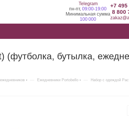
Telegram
+7 495
пн-пт,
09:00-19:00
8 800 
Минимальная сумма
zakaz@ad
100 000
) (футболка, бутылка, ежеднев
—
—
ежедневников
Ежедневники Portobello
Набор с одеждой Раст