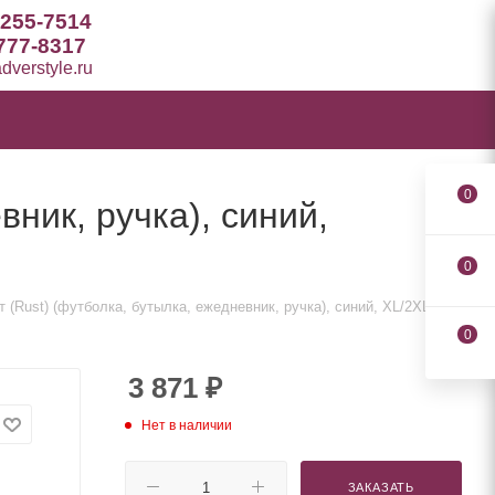
 255-7514
777-8317
verstyle.ru
0
ник, ручка), синий,
0
 (Rust) (футболка, бутылка, ежедневник, ручка), синий, XL/2XL
0
3 871
₽
Нет в наличии
ЗАКАЗАТЬ