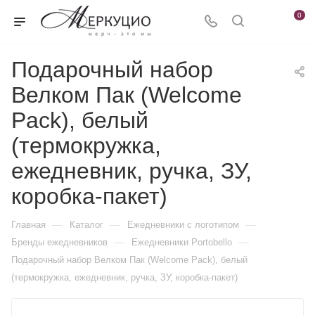
0
Подарочный набор
Велком Пак (Welcome
Pack), белый
(термокружка,
ежедневник, ручка, ЗУ,
коробка-пакет)
—
—
—
Главная
Каталог
Ежедневники c логотипом
—
—
Бренды ежедневников
Ежедневники Portobello
Подарочный набор Велком Пак (Welcome Pack), белый
(термокружка, ежедневник, ручка, ЗУ, коробка-пакет)