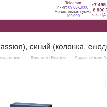
Telegram
+7 495
пн-пт,
09:00-19:00
8 800 
Минимальная сумма
zakaz@ad
100 000
ssion), синий (колонка, ежед
—
—
ежедневников
Ежедневники Portobello
Подарочный набор Пэш