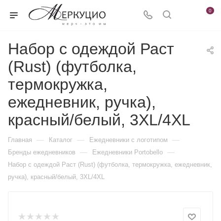
0
Набор с одеждой Раст
(Rust) (футболка,
термокружка,
ежедневник, ручка),
красный/белый, 3XL/4XL
—
—
—
Главная
Каталог
Ежедневники c логотипом
—
—
Бренды ежедневников
Ежедневники Portobello
Набор с одеждой Раст (Rust) (футболка, термокружка, ежедневник,
ручка), красный/белый, 3XL/4XL