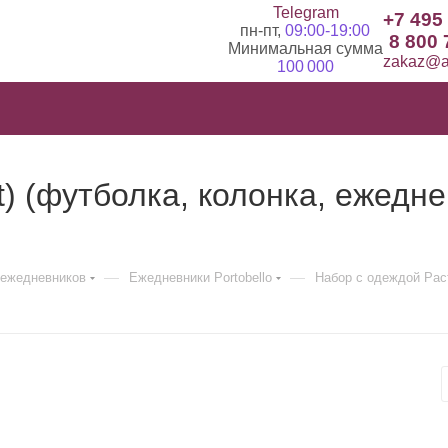
Telegram
+7 495
пн-пт,
09:00-19:00
8 800 
Минимальная сумма
zakaz@ad
100 000
) (футболка, колонка, ежеднев
—
—
ежедневников
Ежедневники Portobello
Набор с одеждой Раст