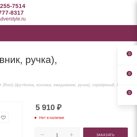
 255-7514
777-8317
verstyle.ru
0
ник, ручка),
0
 (Rust) (футболка, колонка, ежедневник, ручка), серебряный, XS/S
0
5 910
₽
Нет в наличии
ЗАКАЗАТЬ