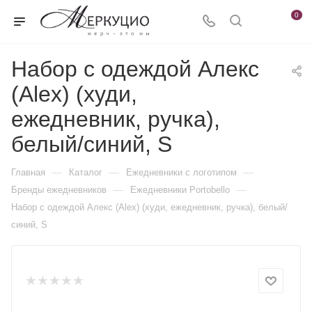
0
Набор с одеждой Алекс
(Alex) (худи,
ежедневник, ручка),
белый/синий, S
—
—
—
Главная
Каталог
Ежедневники c логотипом
—
—
Бренды ежедневников
Ежедневники Portobello
Набор с одеждой Алекс (Alex) (худи, ежедневник, ручка), белый/
синий, S