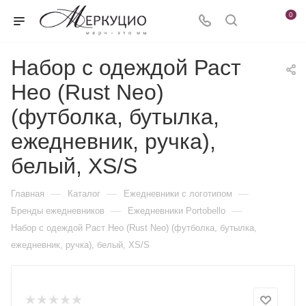
0
Набор с одеждой Раст
Нео (Rust Neo)
(футболка, бутылка,
ежедневник, ручка),
белый, XS/S
—
—
—
Главная
Каталог
Ежедневники c логотипом
—
—
Бренды ежедневников
Ежедневники Portobello
Набор с одеждой Раст Нео (Rust Neo) (футболка, бутылка,
ежедневник, ручка), белый, XS/S