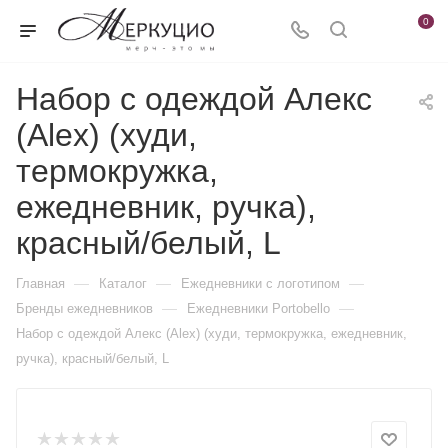
0
Набор с одеждой Алекс
(Alex) (худи,
термокружка,
ежедневник, ручка),
красный/белый, L
—
—
—
Главная
Каталог
Ежедневники c логотипом
—
—
Бренды ежедневников
Ежедневники Portobello
Набор с одеждой Алекс (Alex) (худи, термокружка, ежедневник,
ручка), красный/белый, L