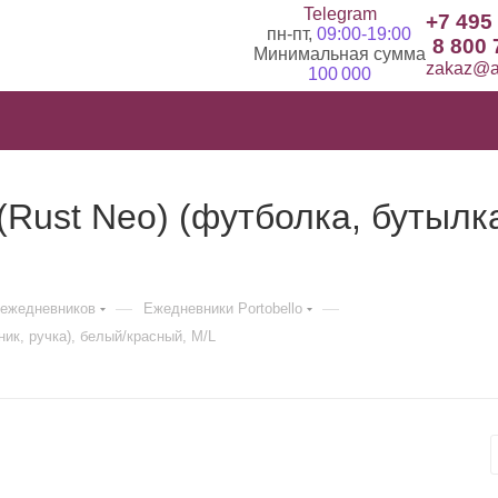
Telegram
+7 495
пн-пт,
09:00-19:00
8 800 
Минимальная сумма
zakaz@ad
100 000
Rust Neo) (футболка, бутылка
—
—
ежедневников
Ежедневники Portobello
ик, ручка), белый/красный, M/L