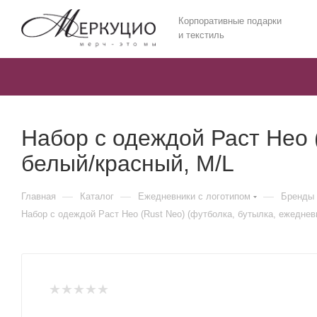
Корпоративные подарки
и текстиль
Набор с одеждой Раст Нео (
белый/красный, M/L
—
—
—
Главная
Каталог
Ежедневники c логотипом
Бренды 
Набор с одеждой Раст Нео (Rust Neo) (футболка, бутылка, ежедневн