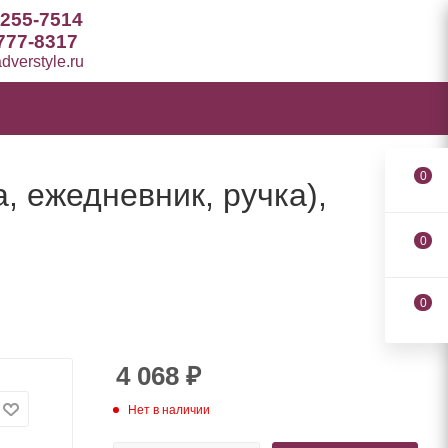
 255-7514
777-8317
verstyle.ru
0
, ежедневник, ручка),
0
0
4 068
₽
Нет в наличии