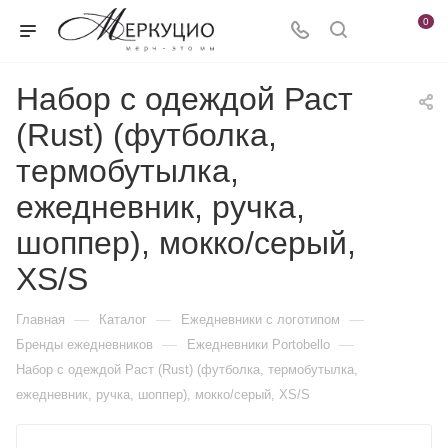
0
Набор с одеждой Раст
(Rust) (футболка,
термобутылка,
ежедневник, ручка,
шоппер), мокко/серый,
XS/S
—
—
—
Главная
Каталог
Ежедневники c логотипом
—
—
Бренды ежедневников
Ежедневники Portobello
Набор с одеждой Раст (Rust) (футболка, термобутылка,
ежедневник, ручка, шоппер), мокко/серый, XS/S