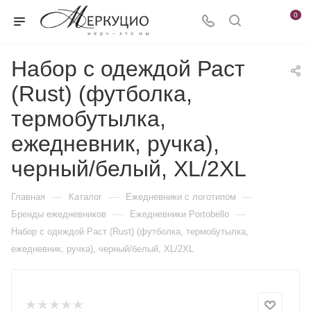
0
Набор с одеждой Раст
(Rust) (футболка,
термобутылка,
ежедневник, ручка),
черный/белый, XL/2XL
—
—
—
Главная
Каталог
Ежедневники c логотипом
—
—
Бренды ежедневников
Ежедневники Portobello
Набор с одеждой Раст (Rust) (футболка, термобутылка,
ежедневник, ручка), черный/белый, XL/2XL