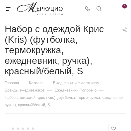
0
Набор с одеждой Крис
(Kris) (футболка,
термокружка,
ежедневник, ручка),
красный/белый, S
—
—
—
Главная
Каталог
Ежедневники c логотипом
—
—
Бренды ежедневников
Ежедневники Portobello
Набор с одеждой Крис (Kris) (футболка, термокружка, ежедневник,
ручка), красный/белый, S