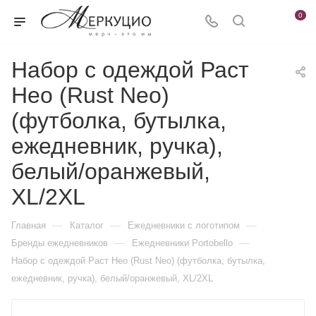
0
Набор с одеждой Раст
Нео (Rust Neo)
(футболка, бутылка,
ежедневник, ручка),
белый/оранжевый,
XL/2XL
—
—
—
Главная
Каталог
Ежедневники c логотипом
—
—
Бренды ежедневников
Ежедневники Portobello
Набор с одеждой Раст Нео (Rust Neo) (футболка, бутылка,
ежедневник, ручка), белый/оранжевый, XL/2XL