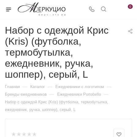
0
Набор с одеждой Крис
(Kris) (футболка,
термобутылка,
ежедневник, ручка,
шоппер), серый, L
—
—
—
Главная
Каталог
Ежедневники c логотипом
—
—
Бренды ежедневников
Ежедневники Portobello
Набор с одеждой Крис (Kris) (футболка, термобутылка,
ежедневник, ручка, шоппер), серый, L