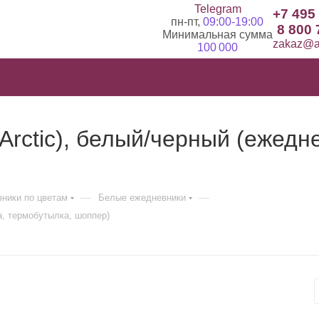
Telegram
+7 495
пн-пт,
09:00-19:00
8 800 
Минимальная сумма
zakaz@ad
100 000
rctic), белый/черный (ежедне
—
—
ники по цветам
Белые ежедневники
а, термобутылка, шоппер)