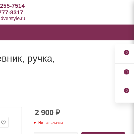
 255-7514
777-8317
verstyle.ru
0
вник, ручка,
0
0
2 900
₽
Нет в наличии