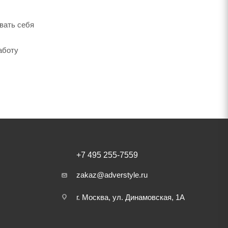
вать себя
аботу
+7 495 255-7559
zakaz@adverstyle.ru
г. Москва, ул. Динамовская, 1А