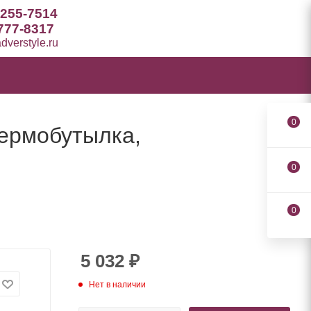
 255-7514
777-8317
verstyle.ru
0
термобутылка,
0
0
5 032
₽
Нет в наличии