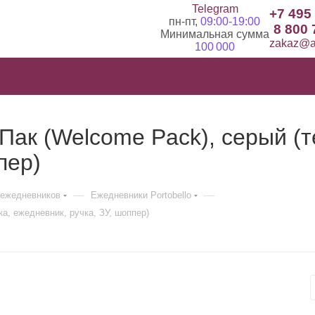
Telegram
+7 495
пн-пт,
09:00-19:00
8 800 
Минимальная сумма
zakaz@ad
100 000
ак (Welcome Pack), серый (
пер)
—
—
ежедневников
Ежедневники Portobello
, ежедневник, ручка, ЗУ, шоппер)