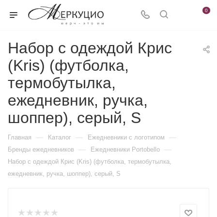
0
Набор с одеждой Крис
(Kris) (футболка,
термобутылка,
ежедневник, ручка,
шоппер), серый, S
—
—
—
Главная
Каталог
Ежедневники c логотипом
—
—
Бренды ежедневников
Ежедневники Portobello
Набор с одеждой Крис (Kris) (футболка, термобутылка,
ежедневник, ручка, шоппер), серый, S