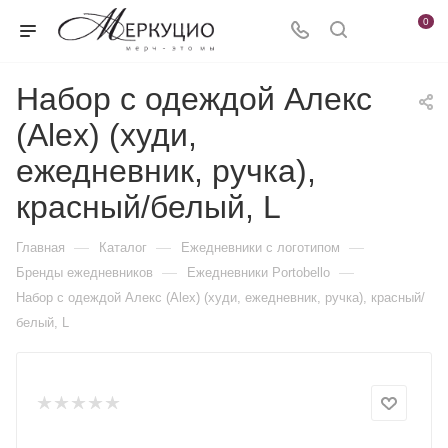
0
Набор с одеждой Алекс
(Alex) (худи,
ежедневник, ручка),
красный/белый, L
—
—
—
Главная
Каталог
Ежедневники c логотипом
—
—
Бренды ежедневников
Ежедневники Portobello
Набор с одеждой Алекс (Alex) (худи, ежедневник, ручка), красный/
белый, L