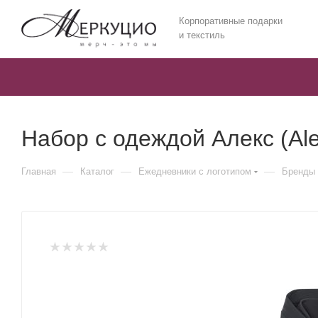
Корпоративные подарки
и текстиль
Набор с одеждой Алекс (Ale
—
—
—
Главная
Каталог
Ежедневники c логотипом
Бренды 