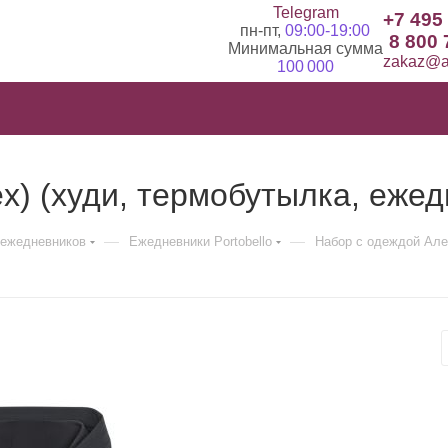
Telegram
+7 495
пн-пт,
09:00-19:00
8 800 
Минимальная сумма
zakaz@ad
100 000
x) (худи, термобутылка, ежедн
—
—
ежедневников
Ежедневники Portobello
Набор с одеждой Алек