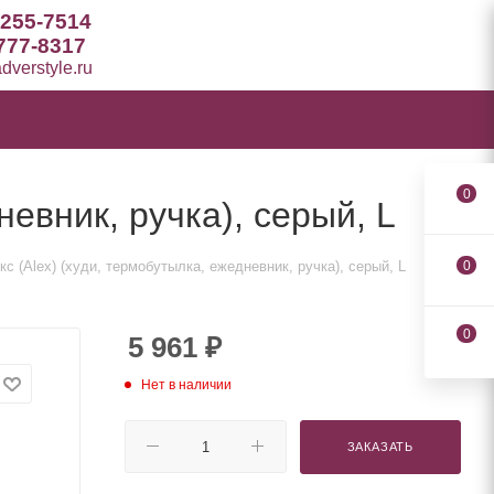
 255-7514
777-8317
verstyle.ru
0
евник, ручка), серый, L
с (Alex) (худи, термобутылка, ежедневник, ручка), серый, L
0
0
5 961
₽
Нет в наличии
ЗАКАЗАТЬ