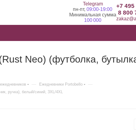
Telegram
+7 495
пн-пт,
09:00-19:00
8 800 
Минимальная сумма
zakaz@ad
100 000
Rust Neo) (футболка, бутылка
—
—
ежедневников
Ежедневники Portobello
ик, ручка), белый/синий, 3XL/4XL