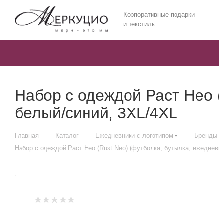
Корпоративные подарки
и текстиль
Набор с одеждой Раст Нео (
белый/синий, 3XL/4XL
—
—
—
Главная
Каталог
Ежедневники c логотипом
Бренды 
Набор с одеждой Раст Нео (Rust Neo) (футболка, бутылка, ежедневн