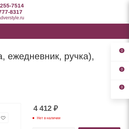
 255-7514
777-8317
verstyle.ru
0
, ежедневник, ручка),
0
0
4 412
₽
Нет в наличии