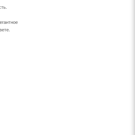
сть.
егантное
вете.