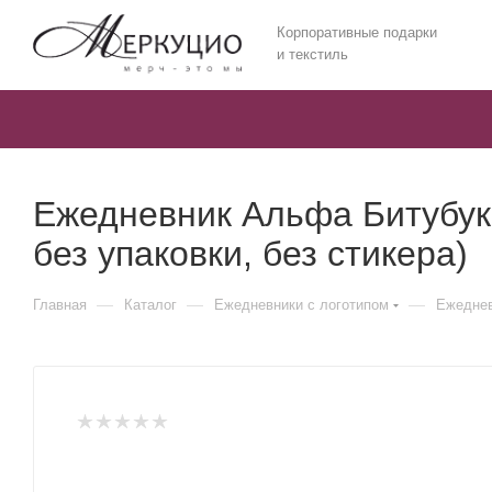
Корпоративные подарки
и текстиль
Ежедневник Альфа Битубук 
без упаковки, без стикера)
—
—
—
Главная
Каталог
Ежедневники c логотипом
Ежеднев