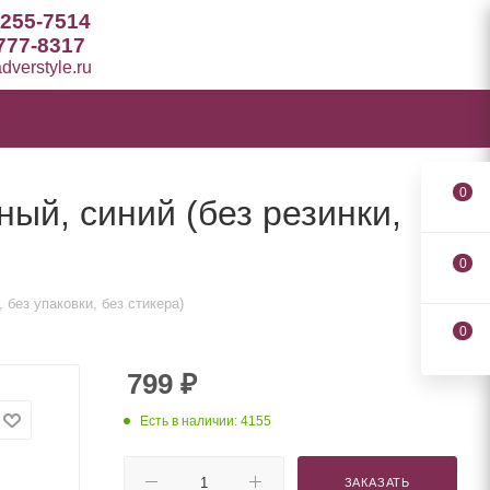
 255-7514
777-8317
verstyle.ru
0
ый, синий (без резинки,
0
без упаковки, без стикера)
0
799
₽
Есть в наличии: 4155
ЗАКАЗАТЬ