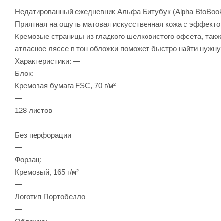
Недатированный ежедневник Альфа Битубук (Alpha BtoBook)
Приятная на ощупь матовая искусственная кожа с эффекто
Кремовые страницы из гладкого шелковистого офсета, такж
атласное ляссе в тон обложки поможет быстро найти нужну
Характеристики: —
Блок: —
Кремовая бумага FSC, 70 г/м²
—
128 листов
—
Без перфорации
—
Форзац: —
Кремовый, 165 г/м²
—
Логотип Портобелло
—