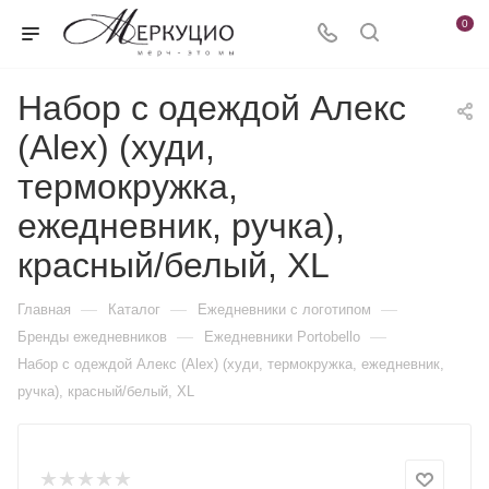
0
Набор с одеждой Алекс
(Alex) (худи,
термокружка,
ежедневник, ручка),
красный/белый, XL
—
—
—
Главная
Каталог
Ежедневники c логотипом
—
—
Бренды ежедневников
Ежедневники Portobello
Набор с одеждой Алекс (Alex) (худи, термокружка, ежедневник,
ручка), красный/белый, XL