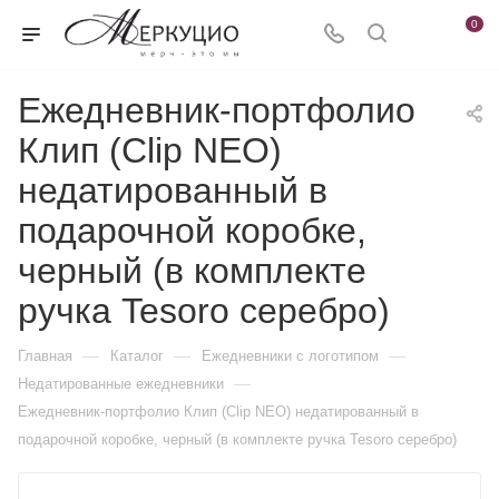
0
Ежедневник-портфолио
Клип (Clip NEO)
недатированный в
подарочной коробке,
черный (в комплекте
ручка Tesoro серебро)
—
—
—
Главная
Каталог
Ежедневники c логотипом
—
Недатированные ежедневники
Ежедневник-портфолио Клип (Clip NEO) недатированный в
подарочной коробке, черный (в комплекте ручка Tesoro серебро)