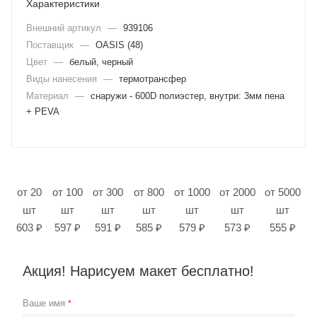
Характеристики
Внешний артикул
—
939106
Поставщик
—
OASIS (48)
Цвет
—
белый, черный
Виды нанесения
—
термотрансфер
Материал
—
снаружи - 600D полиэстер, внутри: 3мм пена
+ PEVA
от 20
от 100
от 300
от 800
от 1000
от 2000
от 5000
шт
шт
шт
шт
шт
шт
шт
603 ₽
597 ₽
591 ₽
585 ₽
579 ₽
573 ₽
555 ₽
Акция! Нарисуем макет бесплатно!
Ваше имя
*