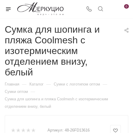
0
Сумка для шопинга и
пляжа Coolmesh с
изотермическим
отделением внизу,
белый
—
—
—
Главная
Каталог
Сумки с логотипом оптом
—
Сумки оптом
Сумка для шопинга и пляжа Coolmesh с изотермическим
отделением внизу, белый
Артикул:
48-26FD13616