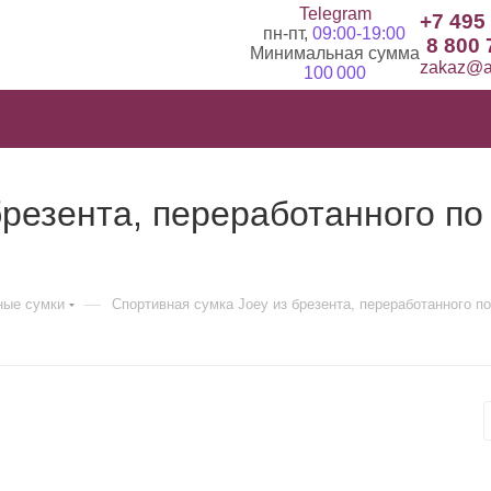
Telegram
+7 495
пн-пт,
09:00-19:00
8 800 
Минимальная сумма
zakaz@ad
100 000
брезента, переработанного по
—
ные сумки
Спортивная сумка Joey из брезента, переработанного п