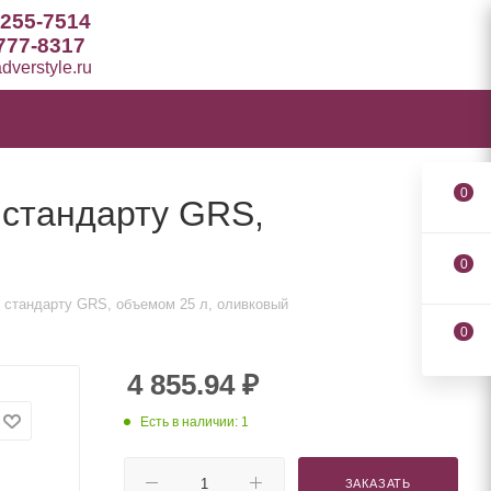
 255-7514
777-8317
verstyle.ru
0
 стандарту GRS,
0
о стандарту GRS, объемом 25 л, оливковый
0
4 855.94
₽
Есть в наличии: 1
ЗАКАЗАТЬ