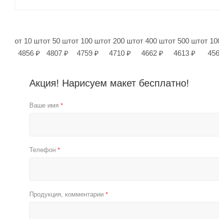
от 10 шт
от 50 шт
от 100 шт
от 200 шт
от 400 шт
от 500 шт
от 10
4856 ₽
4807 ₽
4759 ₽
4710 ₽
4662 ₽
4613 ₽
456
Акция! Нарисуем макет бесплатно!
Ваше имя
*
Телефон
*
Продукция, комментарии
*