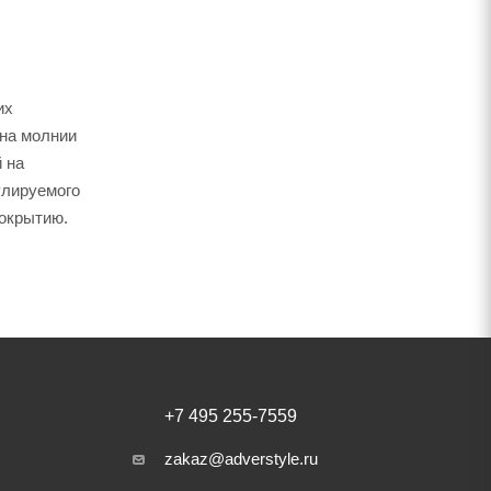
их
 на молнии
 на
улируемого
покрытию.
+7 495 255-7559
zakaz@adverstyle.ru