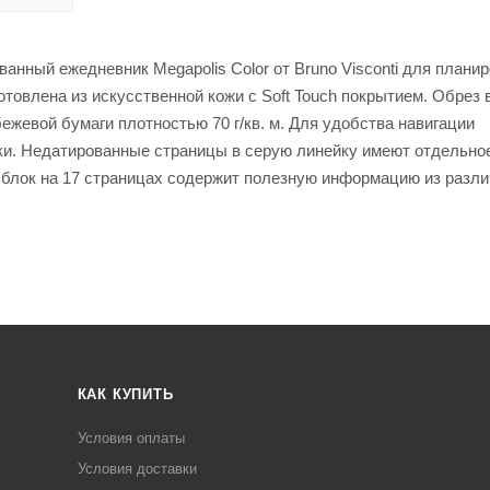
анный ежедневник Megapolis Color от Bruno Visconti для плани
отовлена из искусственной кожи с Soft Touch покрытием. Обрез
бежевой бумаги плотностью 70 г/кв. м. Для удобства навигации
ки. Недатированные страницы в серую линейку имеют отдельно
 блок на 17 страницах содержит полезную информацию из разл
КАК КУПИТЬ
Условия оплаты
Условия доставки