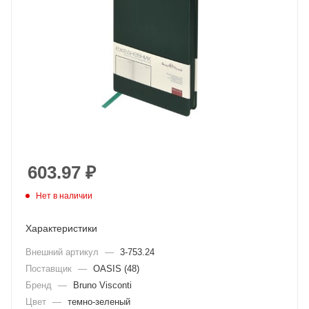
603.97
₽
Нет в наличии
Характеристики
Внешний артикул
—
3-753.24
Поставщик
—
OASIS (48)
Бренд
—
Bruno Visconti
Цвет
—
темно-зеленый