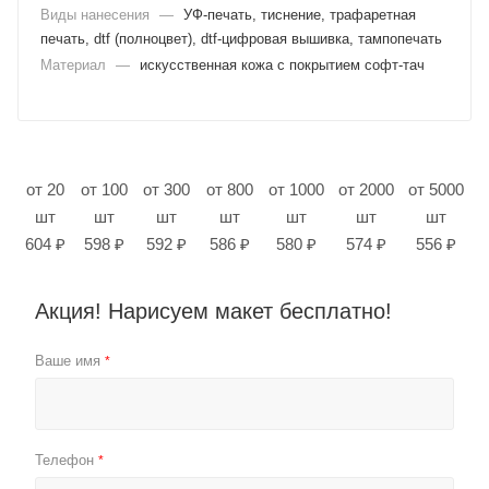
Виды нанесения
—
УФ-печать, тиснение, трафаретная
печать, dtf (полноцвет), dtf-цифровая вышивка, тампопечать
Материал
—
искусственная кожа с покрытием софт-тач
от 20
от 100
от 300
от 800
от 1000
от 2000
от 5000
шт
шт
шт
шт
шт
шт
шт
604 ₽
598 ₽
592 ₽
586 ₽
580 ₽
574 ₽
556 ₽
Акция! Нарисуем макет бесплатно!
Ваше имя
*
Телефон
*