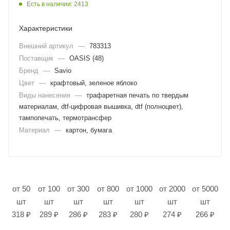
Есть в наличии: 2413
Характеристики
Внешний артикул
—
783313
Поставщик
—
OASIS (48)
Бренд
—
Savio
Цвет
—
крафтовый, зеленое яблоко
Виды нанесения
—
трафаретная печать по твердым
материалам, dtf-цифровая вышивка, dtf (полноцвет),
тампопечать, термотрансфер
Материал
—
картон, бумага
от 50
от 100
от 300
от 800
от 1000
от 2000
от 5000
шт
шт
шт
шт
шт
шт
шт
318 ₽
289 ₽
286 ₽
283 ₽
280 ₽
274 ₽
266 ₽