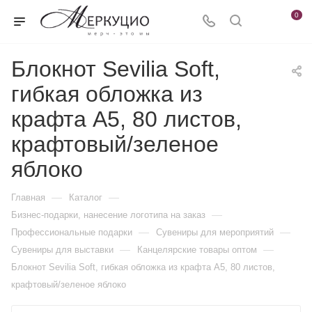
0
Блокнот Sevilia Soft,
гибкая обложка из
крафта A5, 80 листов,
крафтовый/зеленое
яблоко
—
—
Главная
Каталог
—
Бизнес-подарки, нанесение логотипа на заказ
—
—
Профессиональные подарки
Сувениры для мероприятий
—
—
Сувениры для выставки
Канцелярские товары оптом
Блокнот Sevilia Soft, гибкая обложка из крафта A5, 80 листов,
крафтовый/зеленое яблоко