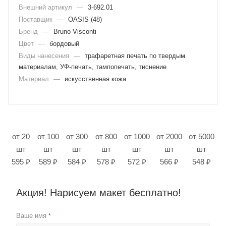
Внешний артикул
—
3-692.01
Поставщик
—
OASIS (48)
Бренд
—
Bruno Visconti
Цвет
—
бордовый
Виды нанесения
—
трафаретная печать по твердым
материалам, УФ-печать, тампопечать, тиснение
Материал
—
искусственная кожа
от 20
от 100
от 300
от 800
от 1000
от 2000
от 5000
шт
шт
шт
шт
шт
шт
шт
595 ₽
589 ₽
584 ₽
578 ₽
572 ₽
566 ₽
548 ₽
Акция! Нарисуем макет бесплатно!
Ваше имя
*