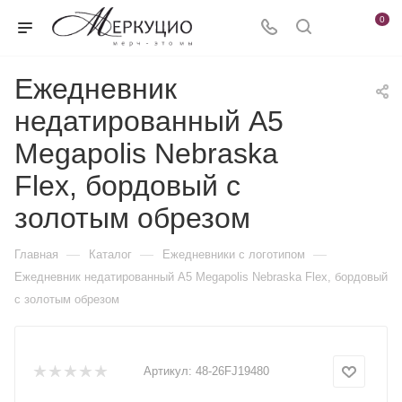
0
Ежедневник
недатированный А5
Megapolis Nebraska
Flex, бордовый с
золотым обрезом
—
—
—
Главная
Каталог
Ежедневники c логотипом
Ежедневник недатированный А5 Megapolis Nebraska Flex, бордовый
с золотым обрезом
Артикул:
48-26FJ19480