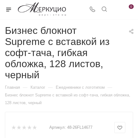
0
Бизнес блокнот
Supreme с вставкой из
софт-тача, гибкая
обложка, 128 листов,
черный
—
—
—
Главная
Каталог
Ежедневники c логотипом
Бизнес блокнот Supreme с вставкой из софт-тача, гибкая обложка,
128 листов, черный
Артикул:
48-26FL14677