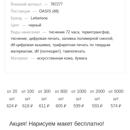
Внешний артикул
—
787277
Поставщик
—
OASIS (48)
Бренд
—
Lettertone
Цвет
—
черный
Виды нанесения
—
тиснение 72 часа, термотрансфер,
тиснение, цифровая печать, заливка полимерной смолой,
dtf-цифровая вышивка, трафаретная печать по твердым
материалам, dtf (полноцвет), тампопечать
Материал
—
искусственная кожа, бумага
от 20
от 100
от 300
от 800
от 1000
от 2000
от 5000
шт
шт
шт
шт
шт
шт
шт
624 ₽
618 ₽
611 ₽
605 ₽
599 ₽
593 ₽
574 ₽
Акция! Нарисуем макет бесплатно!