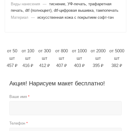
Виды нанесения
—
тиснение, УФ-печать, трафаретная
печать, dtf (полноцвет), dtf-цифровая вышивка, тампопечать
Материал
—
искусственная кожа с покрытием софт-тач
от 50
от 100
от 300
от 800
от 1000
от 2000
от 5000
шт
шт
шт
шт
шт
шт
шт
457 ₽
416 ₽
412 ₽
407 ₽
403 ₽
395 ₽
382 ₽
Акция! Нарисуем макет бесплатно!
Ваше имя
*
Телефон
*