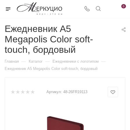
0
Ежедневник А5
Megapolis Color soft-
touch, бордовый
—
—
—
Главная
Каталог
Ежедневники c логотипом
Ежедневник А5 Megapolis Color soft-touch, бордовый
Артикул:
48-26FR19113