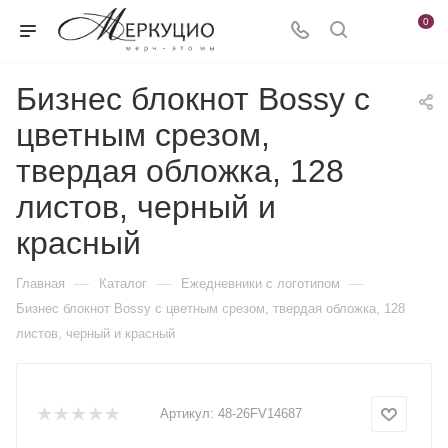
0
Бизнес блокнот Bossy с
цветным срезом,
твердая обложка, 128
листов, черный и
красный
—
—
—
Главная
Каталог
Ежедневники c логотипом
Бизнес блокнот Bossy с цветным срезом, твердая обложка, 128
листов, черный и красный
Артикул:
48-26FV14687