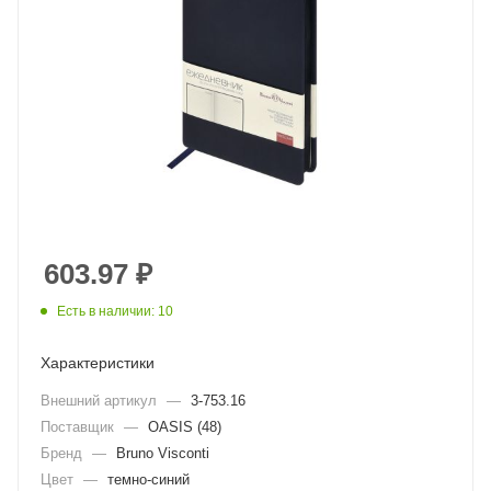
603.97
₽
Есть в наличии: 10
Характеристики
Внешний артикул
—
3-753.16
Поставщик
—
OASIS (48)
Бренд
—
Bruno Visconti
Цвет
—
темно-синий