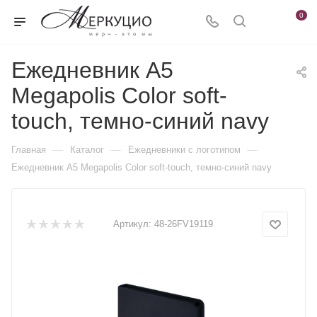
0
Ежедневник А5
Megapolis Color soft-
touch, темно-синий navy
—
—
—
Главная
Каталог
Ежедневники c логотипом
Ежедневник А5 Megapolis Color soft-touch, темно-синий navy
Артикул:
48-26FV19119