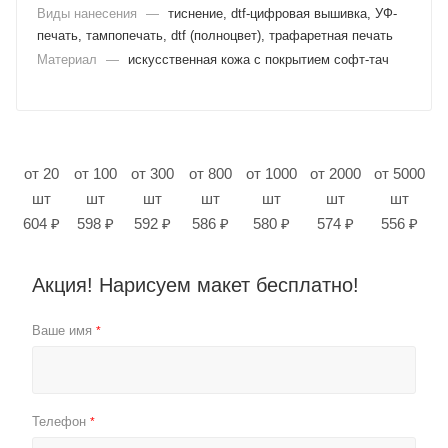
Виды нанесения
—
тиснение, dtf-цифровая вышивка, УФ-
печать, тампопечать, dtf (полноцвет), трафаретная печать
Материал
—
искусственная кожа с покрытием софт-тач
от 20
от 100
от 300
от 800
от 1000
от 2000
от 5000
шт
шт
шт
шт
шт
шт
шт
604 ₽
598 ₽
592 ₽
586 ₽
580 ₽
574 ₽
556 ₽
Акция! Нарисуем макет бесплатно!
Ваше имя
*
Телефон
*