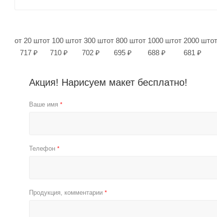
от 20 шт
от 100 шт
от 300 шт
от 800 шт
от 1000 шт
от 2000 шт
о
717 ₽
710 ₽
702 ₽
695 ₽
688 ₽
681 ₽
Акция! Нарисуем макет бесплатно!
Ваше имя
*
Телефон
*
Продукция, комментарии
*