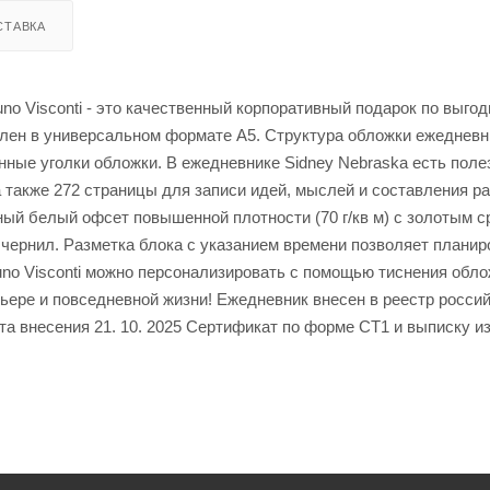
СТАВКА
o Visconti - это качественный корпоративный подарок по выгод
лен в универсальном формате А5. Структура обложки ежедневн
ные уголки обложки. В ежедневнике Sidney Nebraska есть поле
а также 272 страницы для записи идей, мыслей и составления р
ный белый офсет повышенной плотности (70 г/кв м) с золотым с
 чернил. Разметка блока с указанием времени позволяет планир
runo Visconti можно персонализировать с помощью тиснения обл
ере и повседневной жизни! Ежедневник внесен в реестр росси
а внесения 21. 10. 2025 Сертификат по форме СТ1 и выписку из