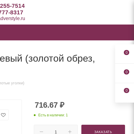
 255-7514
777-8317
verstyle.ru
0
евый (золотой обрез,
0
лотые уголки)
0
716.67
₽
Есть в наличии: 1
ЗАКАЗАТЬ