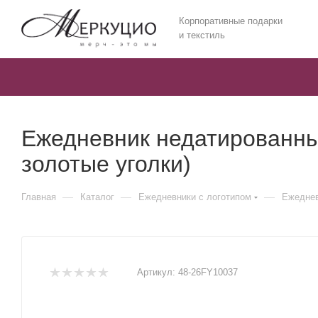
Корпоративные подарки
и текстиль
Ежедневник недатированный
золотые уголки)
—
—
—
Главная
Каталог
Ежедневники c логотипом
Ежеднев
Артикул:
48-26FY10037