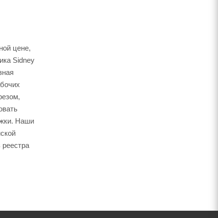
ной цене,
ика Sidney
зная
абочих
резом,
овать
ожки. Наши
йской
 реестра