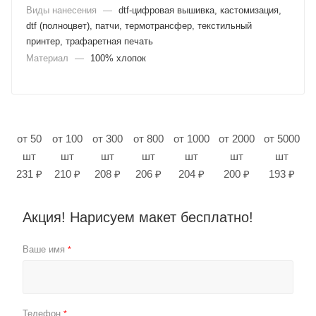
Виды нанесения
—
dtf-цифровая вышивка, кастомизация,
dtf (полноцвет), патчи, термотрансфер, текстильный
принтер, трафаретная печать
Материал
—
100% хлопок
от 50
от 100
от 300
от 800
от 1000
от 2000
от 5000
шт
шт
шт
шт
шт
шт
шт
231 ₽
210 ₽
208 ₽
206 ₽
204 ₽
200 ₽
193 ₽
Акция! Нарисуем макет бесплатно!
Ваше имя
*
Телефон
*