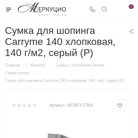
0
Сумка для шопинга
Carryme 140 хлопковая,
140 г/м2, серый (P)
—
—
—
Главная
Каталог
Сумки с логотипом оптом
—
Сумки оптом
Сумка для шопинга Carryme 140 хлопковая, 140 г/м2, серый (P)
Артикул:
48-26FY17916