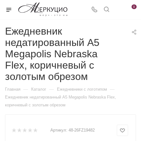
0
Ежедневник
недатированный А5
Megapolis Nebraska
Flex, коричневый с
золотым обрезом
—
—
—
Главная
Каталог
Ежедневники c логотипом
Ежедневник недатированный А5 Megapolis Nebraska Flex,
коричневый с золотым обрезом
Артикул:
48-26FZ19482