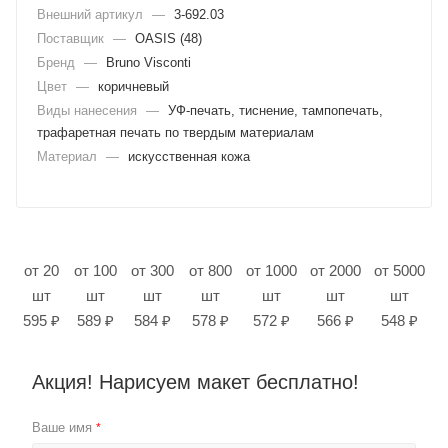
Внешний артикул
—
3-692.03
Поставщик
—
OASIS (48)
Бренд
—
Bruno Visconti
Цвет
—
коричневый
Виды нанесения
—
УФ-печать, тиснение, тампопечать,
трафаретная печать по твердым материалам
Материал
—
искусственная кожа
от 20
от 100
от 300
от 800
от 1000
от 2000
от 5000
шт
шт
шт
шт
шт
шт
шт
595 ₽
589 ₽
584 ₽
578 ₽
572 ₽
566 ₽
548 ₽
Акция! Нарисуем макет бесплатно!
Ваше имя
*