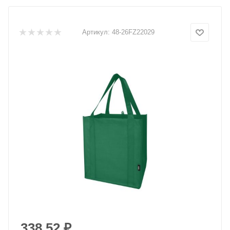
Артикул:
48-26FZ22029
338.52
₽