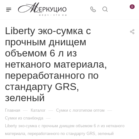
0
Liberty эко-сумка с
прочным днищем
объемом 6 л из
нетканого материала,
переработанного по
стандарту GRS,
зеленый
—
—
—
Главная
Каталог
Сумки с логотипом оптом
—
Сумки из спанбонда
Liberty эко-сумка с прочным днищем объемом 6 л из нетканого
материала, переработанного по стандарту GRS, зеленый