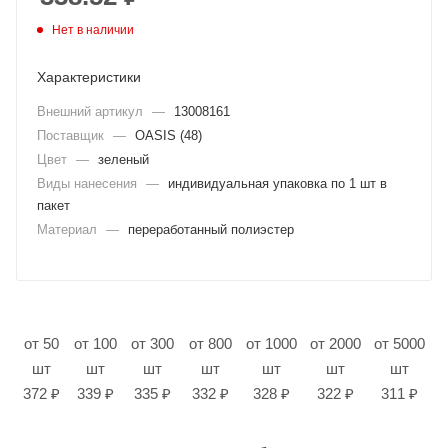
Нет в наличии
Характеристики
Внешний артикул
—
13008161
Поставщик
—
OASIS (48)
Цвет
—
зеленый
Виды нанесения
—
индивидуальная упаковка по 1 шт в
пакет
Материал
—
переработанный полиэстер
от 50
от 100
от 300
от 800
от 1000
от 2000
от 5000
шт
шт
шт
шт
шт
шт
шт
372 ₽
339 ₽
335 ₽
332 ₽
328 ₽
322 ₽
311 ₽