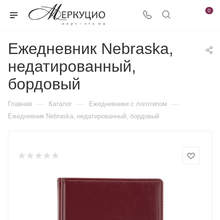
0
Ежедневник Nebraska,
недатированный,
бордовый
—
—
—
Главная
Каталог
Ежедневники c логотипом
Ежедневник Nebraska, недатированный, бордовый