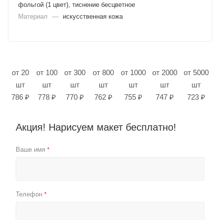
фольгой (1 цвет), тиснение бесцветное
Материал
—
искусственная кожа
от 20
от 100
от 300
от 800
от 1000
от 2000
от 5000
шт
шт
шт
шт
шт
шт
шт
786 ₽
778 ₽
770 ₽
762 ₽
755 ₽
747 ₽
723 ₽
Акция! Нарисуем макет бесплатно!
Ваше имя
*
Телефон
*