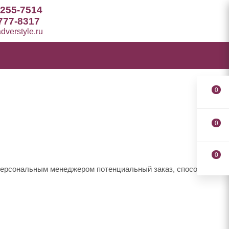
 255-7514
777-8317
verstyle.ru
0
0
0
 персональным менеджером потенциальный заказ, способы