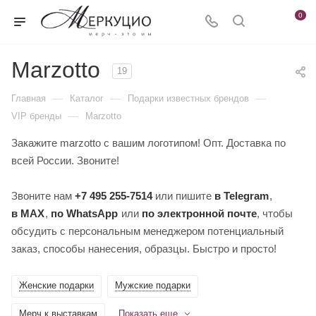
0
Marzotto
19
—
—
—
Главная
Каталог
Подарки известных брендов
—
VIP бренды
Marzotto
Закажите marzotto с вашим логотипом! Опт. Доставка по
всей России. Звоните!
Звоните нам
+7 495 255-7514
или пишите
в Telegram
,
в MAX
,
по WhatsApp
или
по электронной почте
, чтобы
обсудить с персональным менеджером потенциальный
заказ, способы нанесения, образцы. Быстро и просто!
Женские подарки
Мужские подарки
Мерч к выставкам
Показать еще