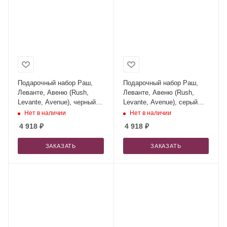
Подарочный набор Раш,
Подарочный набор Раш,
Леванте, Авеню (Rush,
Леванте, Авеню (Rush,
Levante, Avenue), черный
Levante, Avenue), серый
(сумка, зонт, термокружка)
(сумка, зонт, термокружка)
Нет в наличии
Нет в наличии
4 918
₽
4 918
₽
ЗАКАЗАТЬ
ЗАКАЗАТЬ