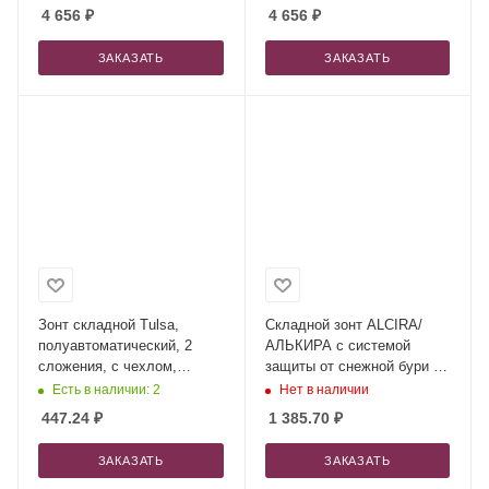
4 656
₽
4 656
₽
ЗАКАЗАТЬ
ЗАКАЗАТЬ
Зонт складной Tulsa,
Складной зонт ALCIRA/
полуавтоматический, 2
АЛЬКИРА с системой
сложения, с чехлом,
защиты от снежной бури и
светло-серый
ручкой-карабином, черный
Есть в наличии: 2
Нет в наличии
447.24
₽
1 385.70
₽
ЗАКАЗАТЬ
ЗАКАЗАТЬ