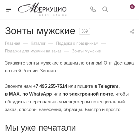
0
Зонты мужские
369
—
—
—
Главная
Каталог
Подарки к праздникам
—
Подарки для мужчин на заказ
Зонты мужские
Закажите зонты мужские с вашим логотипом! Опт. Доставка
по всей России. Звоните!
Звоните нам
+7 495 255-7514
или пишите
в Telegram
,
в MAX
,
по WhatsApp
или
по электронной почте
, чтобы
обсудить с персональным менеджером потенциальный
заказ, способы нанесения, образцы. Быстро и просто!
Мы уже печатали