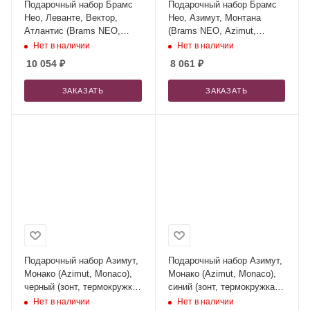
Подарочный набор Брамс
Подарочный набор Брамс
Нео, Леванте, Вектор,
Нео, Азимут, Монтана
Атлантис (Brams NEO,
(Brams NEO, Azimut,
Levante, Vector, Atlantis),
Montana), черный (рюкзак,
Нет в наличии
Нет в наличии
черный (рюкзак, зонт,
зонт, термокружка)
10 054
₽
8 061
₽
бутылка, аккумулятор)
ЗАКАЗАТЬ
ЗАКАЗАТЬ
Подарочный набор Азимут,
Подарочный набор Азимут,
Монако (Azimut, Monaco),
Монако (Azimut, Monaco),
черный (зонт, термокружка,
синий (зонт, термокружка,
шоппер)
шоппер)
Нет в наличии
Нет в наличии