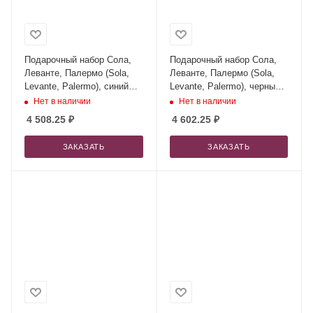
Подарочный набор Сола,
Подарочный набор Сола,
Леванте, Палермо (Sola,
Леванте, Палермо (Sola,
Levante, Palermo), синий
Levante, Palermo), черный
(сумка, зонт, термокружка)
(сумка, зонт, термокружка)
Нет в наличии
Нет в наличии
4 508.25
₽
4 602.25
₽
ЗАКАЗАТЬ
ЗАКАЗАТЬ