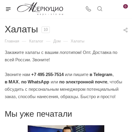
0
Халаты
10
—
—
—
Главная
Каталог
Дом
Халаты
Закажите халаты с вашим логотипом! Опт. Доставка по
всей России. Звоните!
Звоните нам
+7 495 255-7514
или пишите
в Telegram
,
в MAX
,
по WhatsApp
или
по электронной почте
, чтобы
обсудить с персональным менеджером потенциальный
заказ, способы нанесения, образцы. Быстро и просто!
Мы уже печатали