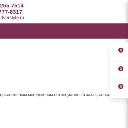
 255-7514
777-8317
verstyle.ru
0
0
0
 персональным менеджером потенциальный заказ, способы