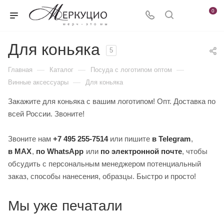
0
Для коньяка
5
—
—
—
Главная
Каталог
Посуда с логотипом оптом
—
Винные аксессуары
Для коньяка
Закажите для коньяка с вашим логотипом! Опт. Доставка по
всей России. Звоните!
Звоните нам
+7 495 255-7514
или пишите
в Telegram
,
в MAX
,
по WhatsApp
или
по электронной почте
, чтобы
обсудить с персональным менеджером потенциальный
заказ, способы нанесения, образцы. Быстро и просто!
Мы уже печатали