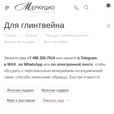
0
Для глинтвейна
—
—
—
Главная
Каталог
Посуда с логотипом оптом
—
Винные аксессуары
Для глинтвейна
Звоните нам
+7 495 255-7514
или пишите
в Telegram
,
в MAX
,
по WhatsApp
или
по электронной почте
, чтобы
обсудить с персональным менеджером потенциальный
заказ, способы нанесения, образцы. Быстро и просто!
Женские подарки
Мужские подарки
Мерч к выставкам
Показать еще