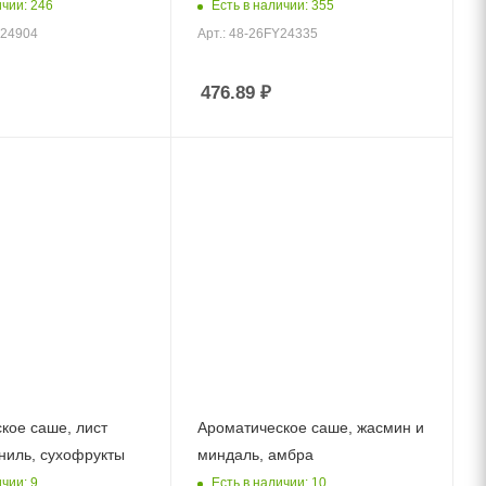
ичии: 246
Есть в наличии: 355
U24904
Арт.: 48-26FY24335
476.89
₽
кое саше, лист
Ароматическое саше, жасмин и
аниль, сухофрукты
миндаль, амбра
чии: 9
Есть в наличии: 10