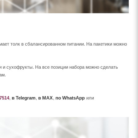
мает толк в сбалансированном питании. На пакетики можно
и и сухофрукты. На все позиции набора можно сделать
ам.
-7514
,
в Telegram
,
в MAX
,
по WhatsApp
или