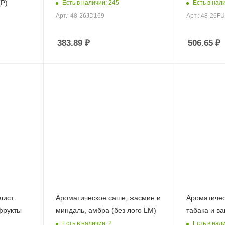
(Р)
Есть в наличии: 245
Есть в нал
Арт.: 48-26JD169
Арт.: 48-26F
383.89
₽
506.65
₽
лист
Ароматическое саше, жасмин и
Ароматичес
офрукты
миндаль, амбра (без лого LM)
табака и в
Есть в наличии: 2
Есть в нали