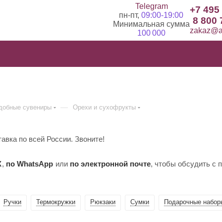
Telegram
+7 495
пн-пт,
09:00-19:00
8 800 
Минимальная сумма
zakaz@ad
100 000
—
добные сувениры
Орехи и сухофрукты
авка по всей России. Звоните!
X
,
по WhatsApp
или
по электронной почте
, чтобы обсудить с
Ручки
Термокружки
Рюкзаки
Сумки
Подарочные набор