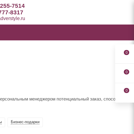
 255-7514
777-8317
verstyle.ru
0
0
0
 персональным менеджером потенциальный заказ, способы
ы
Бизнес-подарки