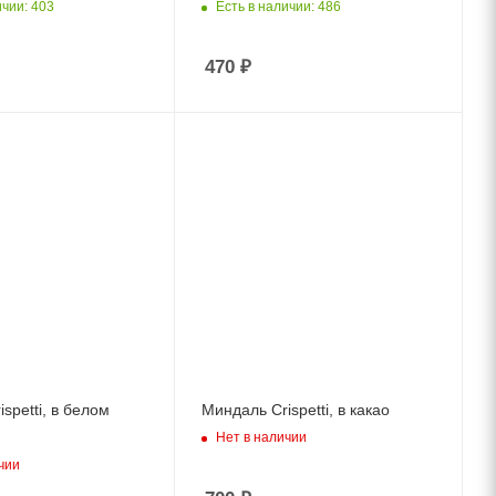
ичии: 403
Есть в наличии: 486
470
₽
spetti, в белом
Миндаль Crispetti, в какао
Нет в наличии
чии