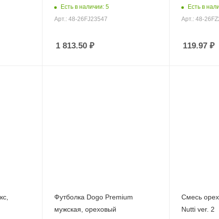
Есть в наличии: 5
Есть в нали
Арт.: 48-26FJ23547
Арт.: 48-26F
1 813.50
₽
119.97
₽
кс,
Футболка Dogo Premium
Смесь орехо
мужская, ореховый
Nutti ver. 2