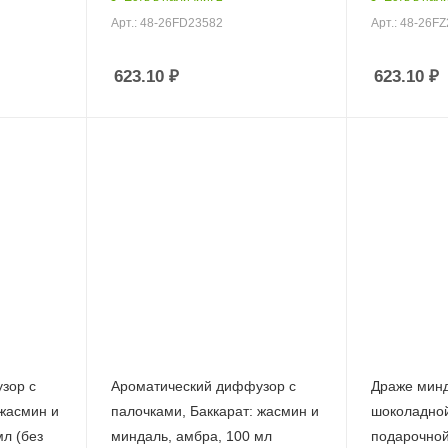
Арт.: 48-26FD23582
Арт.: 48-26F
623.10
₽
623.10
₽
зор с
Ароматический диффузор с
Драже минд
 жасмин и
палочками, Баккарат: жасмин и
шоколадной
мл (без
миндаль, амбра, 100 мл
подарочной