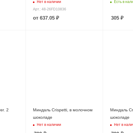
Нет в наличии
Есть в нал
Арт.: 48-26FD10836
от
637.05 ₽
305
₽
er. 2
Миндаль Crispetti, в молочном
Миндаль Cri
шоколаде
шоколаде
Нет в наличии
Нет в нали