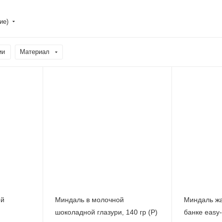
ние)
ии
Материал
ой
Миндаль в молочной
Миндаль жа
шоколадной глазури, 140 гр (Р)
банке easy-